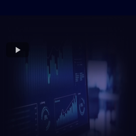
CÓMO FUNCIONA
¿
SENTINATACH AI
SOLUTIONS?
¡Vende más
con menos empleados!